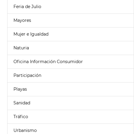
Feria de Julio
Mayores
Mujer e Igualdad
Naturia
Oficina Información Consumidor
Participación
Playas
Sanidad
Tráfico
Urbanismo