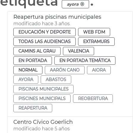
etiqueta
.
ayora
Reapertura piscinas municipales
modificado hace 3 años
EDUCACIÓN Y DEPORTE
WEB FDM
TODAS LAS AUDIENCIAS
EXTRAMURS
CAMINS AL GRAU
VALENCIA
EN PORTADA
EN PORTADA TEMÁTICA
NORMAL
AARÓN CANO
AIORA
AYORA
ABASTOS
PISCINAS MUNICIPALES
PISCINES MUNICIPALS
REOBERTURA
REAPERTURA
Centro Cívico Goerlich
modificado hace 5 años