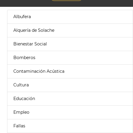
Albufera
Alquería de Solache
Bienestar Social
Bomberos
Contaminación Acústica
Cultura
Educación
Empleo
Fallas