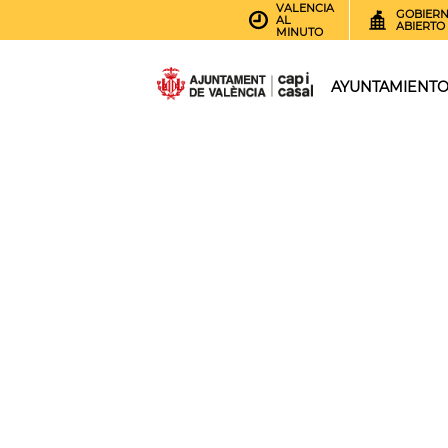
VALENCIA
GOBIER
AL
ABIERTO
MINUTO
AYUNTAMIENT