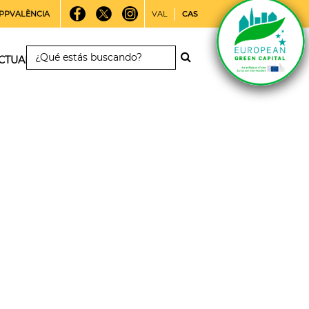
PPVALÈNCIA
VAL
CAS
CTUALIDAD