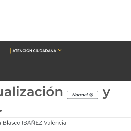
ATENCIÓN CIUDADANA
ualización
y
Normal
.
a Blasco IBÁÑEZ València