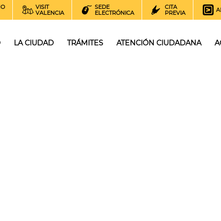
NO
VISIT
SEDE
CITA
A
VALENCIA
ELECTRÓNICA
PREVIA
O
LA CIUDAD
TRÁMITES
ATENCIÓN CIUDADANA
A