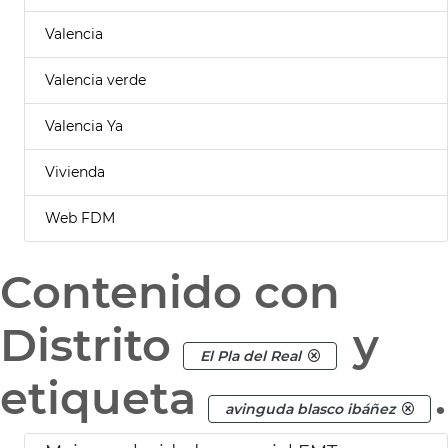
Valencia
Valencia verde
Valencia Ya
Vivienda
Web FDM
Contenido con
Distrito
y
El Pla del Real
etiqueta
.
avinguda blasco ibáñez