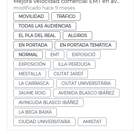
Mejora velocidad comercial EMT en avenida Blasco IBÁÑEZ València
modificado hace 9 meses
MOVILIDAD
TRÁFICO
TODAS LAS AUDIENCIAS
EL PLA DEL REAL
ALGIROS
EN PORTADA
EN PORTADA TEMÁTICA
NORMAL
EMT
EXPOSICIÓ
EXPOSICIÓN
ILLA PERDUDA
MESTALLA
CIUTAT JARDÍ
LA CARRASCA
CIUTAT UNIVERSITÀRIA
JAUME ROIG
AVENIDA BLASCO IBÁÑEZ
AVINGUDA BLASCO IBÁÑEZ
LA BEGA BAIXA
CIUDAD UNIVERSITARIA
AMISTAT