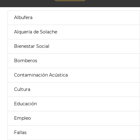
Albufera
Alquería de Solache
Bienestar Social
Bomberos
Contaminación Acústica
Cultura
Educación
Empleo
Fallas