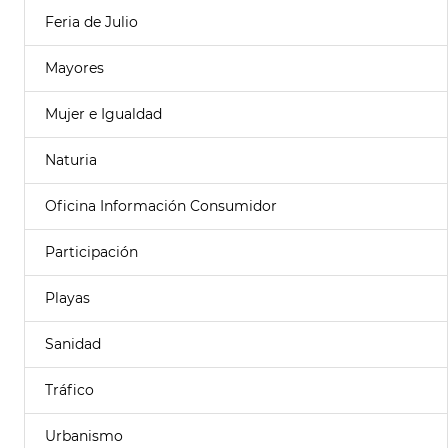
Feria de Julio
Mayores
Mujer e Igualdad
Naturia
Oficina Información Consumidor
Participación
Playas
Sanidad
Tráfico
Urbanismo