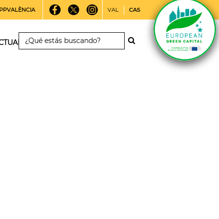
PPVALÈNCIA
VAL
CAS
CTUALIDAD