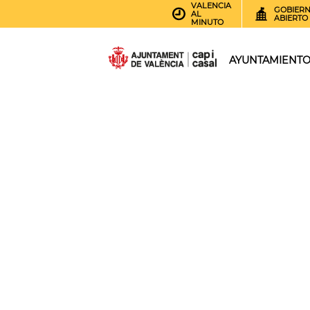
VALENCIA
GOBIER
AL
ABIERTO
MINUTO
AYUNTAMIENT