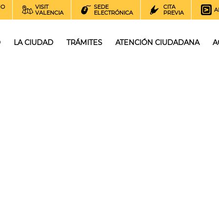
NO
VISIT
SEDE
CITA
A
VALENCIA
ELECTRÓNICA
PREVIA
O
LA CIUDAD
TRÁMITES
ATENCIÓN CIUDADANA
A