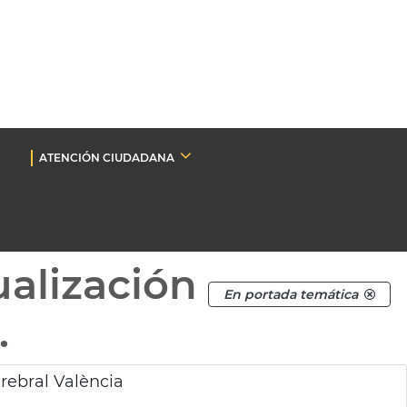
ATENCIÓN CIUDADANA
ualización
En portada temática
.
erebral València