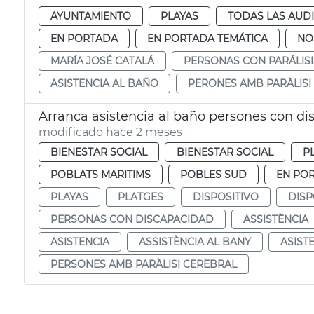
AYUNTAMIENTO
PLAYAS
TODAS LAS AUD
EN PORTADA
EN PORTADA TEMÁTICA
NO
MARÍA JOSÉ CATALÁ
PERSONAS CON PARÁLIS
ASISTENCIA AL BAÑO
PERONES AMB PARÀLISI
Arranca asistencia al baño persones con di
modificado hace 2 meses
BIENESTAR SOCIAL
BIENESTAR SOCIAL
P
POBLATS MARITIMS
POBLES SUD
EN PO
PLAYAS
PLATGES
DISPOSITIVO
DISP
PERSONAS CON DISCAPACIDAD
ASSISTÈNCIA
ASISTENCIA
ASSISTÈNCIA AL BANY
ASIST
PERSONES AMB PARÀLISI CEREBRAL