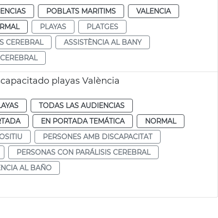
IENCIAS
POBLATS MARITIMS
VALENCIA
RMAL
PLAYAS
PLATGES
IS CEREBRAL
ASSISTÈNCIA AL BANY
 CEREBRAL
scapacitado playas València
LAYAS
TODAS LAS AUDIENCIAS
RTADA
EN PORTADA TEMÁTICA
NORMAL
OSITIU
PERSONES AMB DISCAPACITAT
PERSONAS CON PARÁLISIS CEREBRAL
ENCIA AL BAÑO