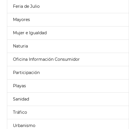
Feria de Julio
Mayores
Mujer e Igualdad
Naturia
Oficina Información Consumidor
Participación
Playas
Sanidad
Tráfico
Urbanismo