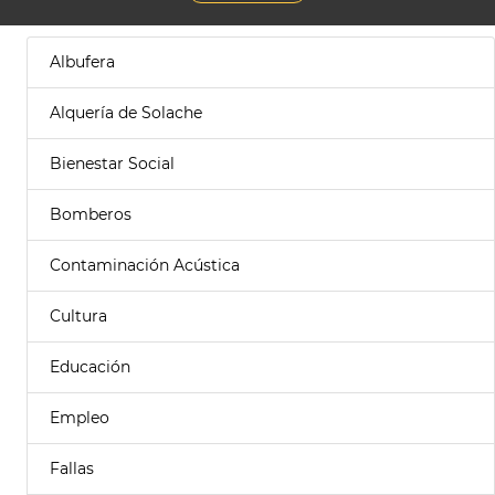
Albufera
Alquería de Solache
Bienestar Social
Bomberos
Contaminación Acústica
Cultura
Educación
Empleo
Fallas