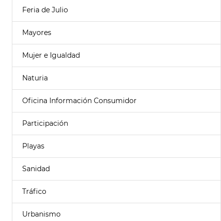
Feria de Julio
Mayores
Mujer e Igualdad
Naturia
Oficina Información Consumidor
Participación
Playas
Sanidad
Tráfico
Urbanismo