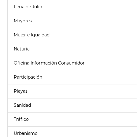
Feria de Julio
Mayores
Mujer e Igualdad
Naturia
Oficina Información Consumidor
Participación
Playas
Sanidad
Tráfico
Urbanismo