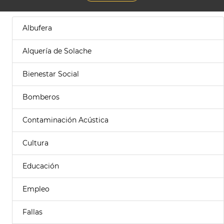
Albufera
Alquería de Solache
Bienestar Social
Bomberos
Contaminación Acústica
Cultura
Educación
Empleo
Fallas