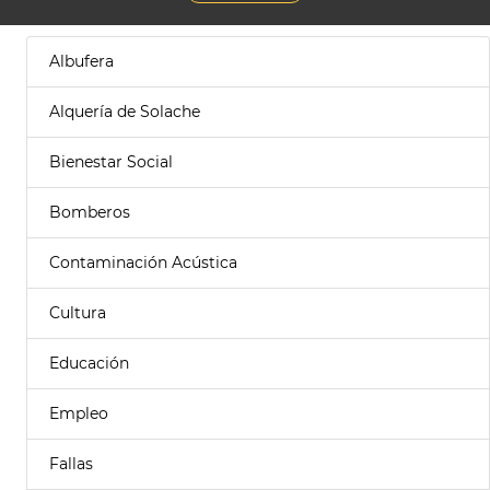
Albufera
Alquería de Solache
Bienestar Social
Bomberos
Contaminación Acústica
Cultura
Educación
Empleo
Fallas