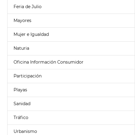
Feria de Julio
Mayores
Mujer e Igualdad
Naturia
Oficina Información Consumidor
Participación
Playas
Sanidad
Tráfico
Urbanismo