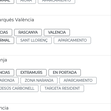
RMAL
AIORA
APARCAMIENTO
arqués València
CIAS
RASCANYA
VALENCIA
RMAL
SANT LLORENÇ
APARCAMIENTO
anja
NCIAS
EXTRAMURS
EN PORTADA
TARONJA
ZONA NARANJA
APARCAMIENTO
JESÚS CARBONELL
TARGETA RESIDENT
ncia