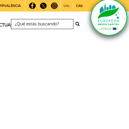
PPVALÈNCIA
VAL
CAS
CTUALIDAD