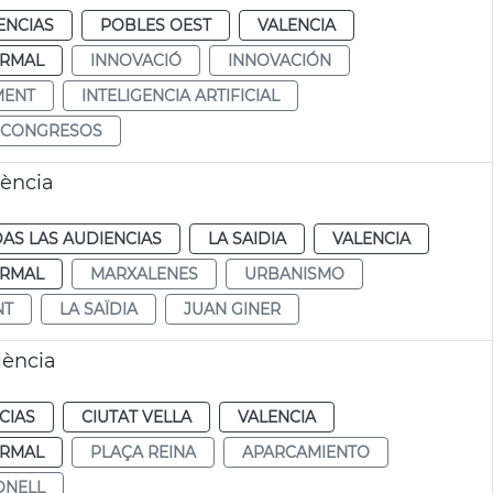
ENCIAS
POBLES OEST
VALENCIA
RMAL
INNOVACIÓ
INNOVACIÓN
MENT
INTELIGENCIA ARTIFICIAL
 CONGRESOS
ència
AS LAS AUDIENCIAS
LA SAIDIA
VALENCIA
RMAL
MARXALENES
URBANISMO
NT
LA SAÏDIA
JUAN GINER
lència
CIAS
CIUTAT VELLA
VALENCIA
RMAL
PLAÇA REINA
APARCAMIENTO
ONELL