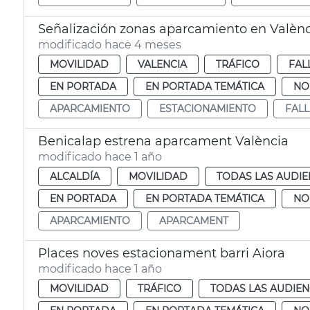
Señalización zonas aparcamiento en Valènci
modificado hace 4 meses
MOVILIDAD
VALENCIA
TRÁFICO
FAL
EN PORTADA
EN PORTADA TEMÁTICA
NO
APARCAMIENTO
ESTACIONAMIENTO
FALL
Benicalap estrena aparcament València
modificado hace 1 año
ALCALDÍA
MOVILIDAD
TODAS LAS AUDIE
EN PORTADA
EN PORTADA TEMÁTICA
NO
APARCAMIENTO
APARCAMENT
Places noves estacionament barri Aiora
modificado hace 1 año
MOVILIDAD
TRÁFICO
TODAS LAS AUDIEN