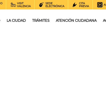
NO
VISIT
SEDE
CITA
A
VALENCIA
ELECTRÓNICA
PREVIA
O
LA CIUDAD
TRÁMITES
ATENCIÓN CIUDADANA
A