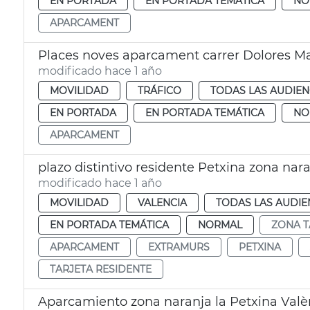
EN PORTADA
EN PORTADA TEMÁTICA
NO
APARCAMENT
Places noves aparcament carrer Dolores M
modificado hace 1 año
MOVILIDAD
TRÁFICO
TODAS LAS AUDIEN
EN PORTADA
EN PORTADA TEMÁTICA
NO
APARCAMENT
plazo distintivo residente Petxina zona nar
modificado hace 1 año
MOVILIDAD
VALENCIA
TODAS LAS AUDIE
EN PORTADA TEMÁTICA
NORMAL
ZONA 
APARCAMENT
EXTRAMURS
PETXINA
TARJETA RESIDENTE
Aparcamiento zona naranja la Petxina Valè