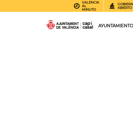
VALENCIA
GOBIER
AL
ABIERTO
MINUTO
AYUNTAMIENT