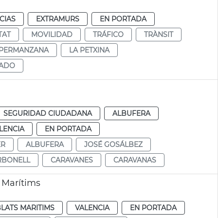
CIAS
EXTRAMURS
EN PORTADA
TAT
MOVILIDAD
TRÁFICO
TRÀNSIT
PERMANZANA
LA PETXINA
LADO
SEGURIDAD CIUDADANA
ALBUFERA
LENCIA
EN PORTADA
ER
ALBUFERA
JOSÉ GOSÁLBEZ
RBONELL
CARAVANES
CARAVANAS
 Marítims
LATS MARITIMS
VALENCIA
EN PORTADA