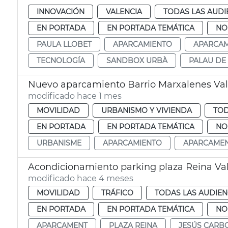
INNOVACIÓN
VALENCIA
TODAS LAS AUDI
EN PORTADA
EN PORTADA TEMÁTICA
NO
PAULA LLOBET
APARCAMIENTO
APARCA
TECNOLOGÍA
SANDBOX URBÀ
PALAU DE
Nuevo aparcamiento Barrio Marxalenes Val
modificado hace 1 mes
MOVILIDAD
URBANISMO Y VIVIENDA
TOD
EN PORTADA
EN PORTADA TEMÁTICA
NO
URBANISME
APARCAMIENTO
APARCAME
Acondicionamiento parking plaza Reina Va
modificado hace 4 meses
MOVILIDAD
TRÁFICO
TODAS LAS AUDIEN
EN PORTADA
EN PORTADA TEMÁTICA
NO
APARCAMENT
PLAZA REINA
JESÚS CARB