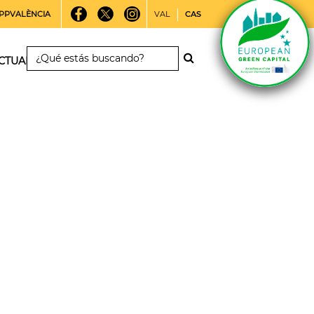
PPVALÈNCIA
VAL
CAS
CTUALIDAD