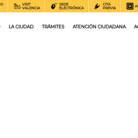
NO
VISIT
SEDE
CITA
A
VALENCIA
ELECTRÓNICA
PREVIA
O
LA CIUDAD
TRÁMITES
ATENCIÓN CIUDADANA
A