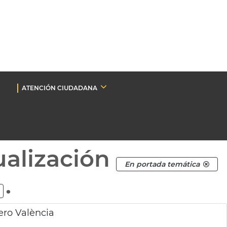
ATENCIÓN CIUDADANA
ualización
En portada temática
.
ero València