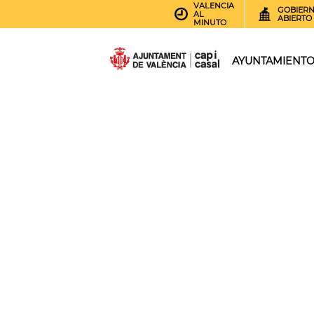
VALENCIA
GOBIER
AL
ABIERTO
MINUTO
AYUNTAMIENT