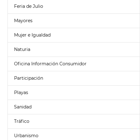
Feria de Julio
Mayores
Mujer e Igualdad
Naturia
Oficina Información Consumidor
Participación
Playas
Sanidad
Tráfico
Urbanismo