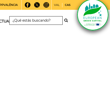
PPVALÈNCIA
VAL
CAS
CTUALIDAD