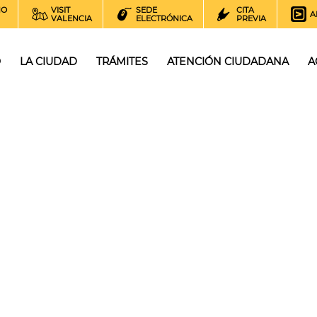
NO
VISIT
SEDE
CITA
A
VALENCIA
ELECTRÓNICA
PREVIA
O
LA CIUDAD
TRÁMITES
ATENCIÓN CIUDADANA
A