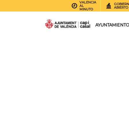
VALENCIA
GOBIER
AL
ABIERTO
MINUTO
AYUNTAMIENT