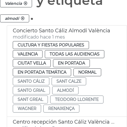
y etiqueta
Valencia
.
almodí
Concierto Santo Cáliz Almodí València
modificado hace 1 mes
CULTURA Y FIESTAS POPULARES
VALENCIA
TODAS LAS AUDIENCIAS
CIUTAT VELLA
EN PORTADA
EN PORTADA TEMÁTICA
NORMAL
SANTO CÁLIZ
SANT CALZE
SANTO GRIAL
ALMODÍ
SANT GREAL
TEODORO LLORENTE
WAGNER
RENAIXENÇA
Centro recepción Santo Cáliz València supera expectativas visitantes