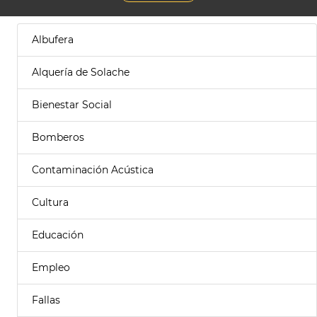
Albufera
Alquería de Solache
Bienestar Social
Bomberos
Contaminación Acústica
Cultura
Educación
Empleo
Fallas