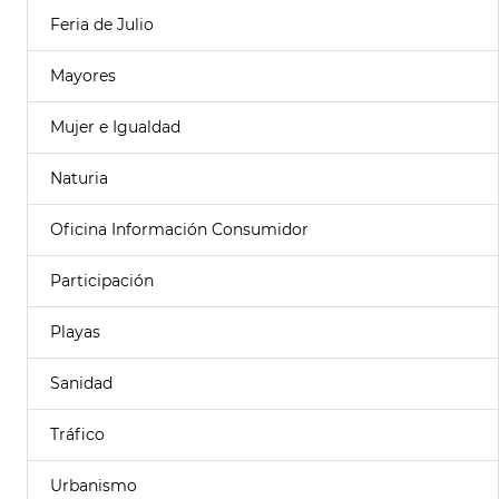
Feria de Julio
Mayores
Mujer e Igualdad
Naturia
Oficina Información Consumidor
Participación
Playas
Sanidad
Tráfico
Urbanismo