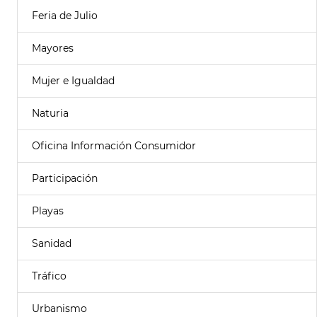
Feria de Julio
Mayores
Mujer e Igualdad
Naturia
Oficina Información Consumidor
Participación
Playas
Sanidad
Tráfico
Urbanismo