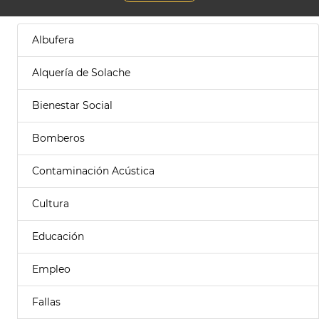
Albufera
Alquería de Solache
Bienestar Social
Bomberos
Contaminación Acústica
Cultura
Educación
Empleo
Fallas