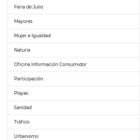
Feria de Julio
Mayores
Mujer e Igualdad
Naturia
Oficina Información Consumidor
Participación
Playas
Sanidad
Tráfico
Urbanismo