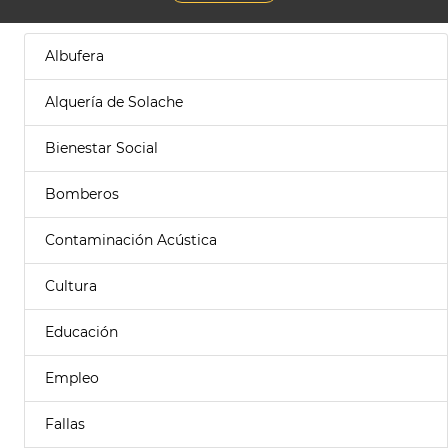
Albufera
Alquería de Solache
Bienestar Social
Bomberos
Contaminación Acústica
Cultura
Educación
Empleo
Fallas