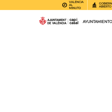
VALENCIA
GOBIER
AL
ABIERTO
MINUTO
AYUNTAMIENT