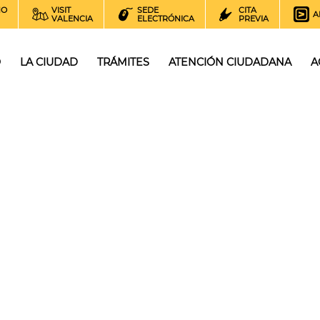
NO
VISIT
SEDE
CITA
A
VALENCIA
ELECTRÓNICA
PREVIA
O
LA CIUDAD
TRÁMITES
ATENCIÓN CIUDADANA
A