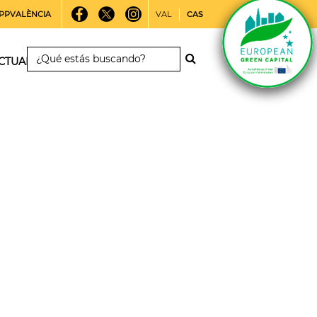
PPVALÈNCIA
VAL
CAS
CTUALIDAD