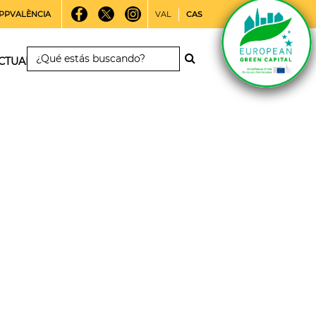
PPVALÈNCIA
VAL
CAS
CTUALIDAD