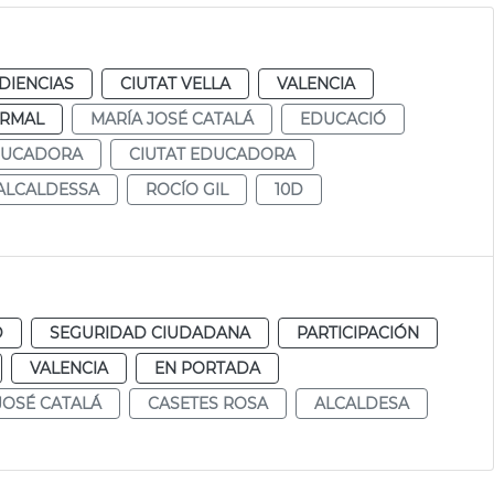
DIENCIAS
CIUTAT VELLA
VALENCIA
RMAL
MARÍA JOSÉ CATALÁ
EDUCACIÓ
DUCADORA
CIUTAT EDUCADORA
ALCALDESSA
ROCÍO GIL
10D
D
SEGURIDAD CIUDADANA
PARTICIPACIÓN
VALENCIA
EN PORTADA
JOSÉ CATALÁ
CASETES ROSA
ALCALDESA