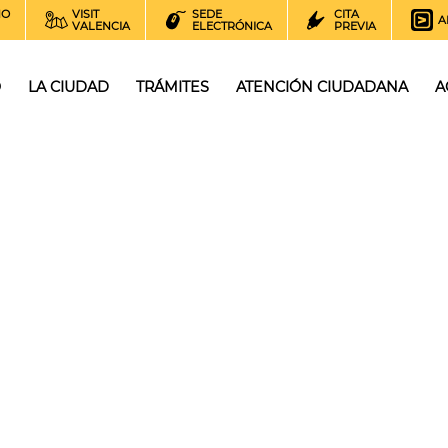
NO
VISIT
SEDE
CITA
A
VALENCIA
ELECTRÓNICA
PREVIA
O
LA CIUDAD
TRÁMITES
ATENCIÓN CIUDADANA
A