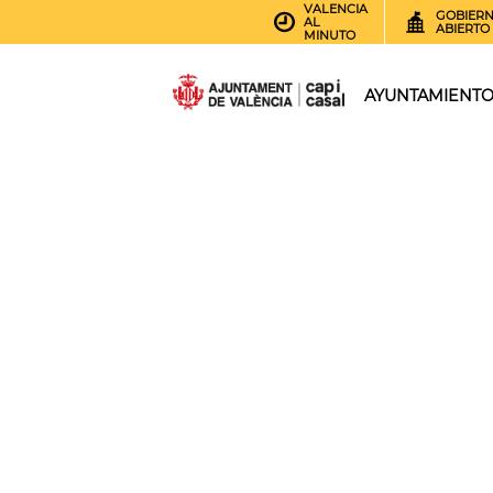
VALENCIA
GOBIER
AL
ABIERTO
MINUTO
AYUNTAMIENT