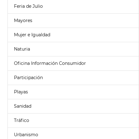
Feria de Julio
Mayores
Mujer e Igualdad
Naturia
Oficina Información Consumidor
Participación
Playas
Sanidad
Tráfico
Urbanismo