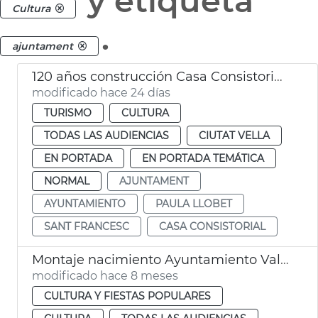
y etiqueta
Cultura
.
ajuntament
120 años construcción Casa Consistorial València
modificado hace 24 días
TURISMO
CULTURA
TODAS LAS AUDIENCIAS
CIUTAT VELLA
EN PORTADA
EN PORTADA TEMÁTICA
NORMAL
AJUNTAMENT
AYUNTAMIENTO
PAULA LLOBET
SANT FRANCESC
CASA CONSISTORIAL
Montaje nacimiento Ayuntamiento València
modificado hace 8 meses
CULTURA Y FIESTAS POPULARES