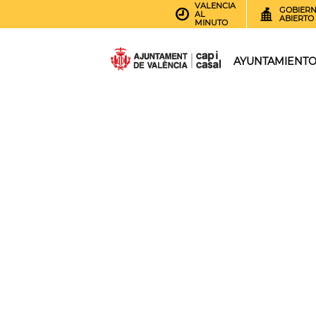
VALENCIA
GOBIER
AL
ABIERTO
MINUTO
AYUNTAMIENT