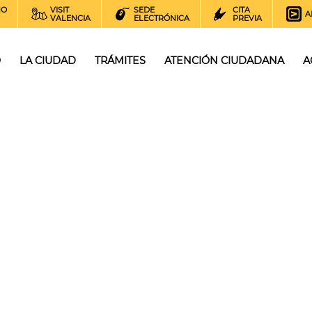
NO
VISIT
SEDE
CITA
A
VALENCIA
ELECTRÓNICA
PREVIA
O
LA CIUDAD
TRÁMITES
ATENCIÓN CIUDADANA
A