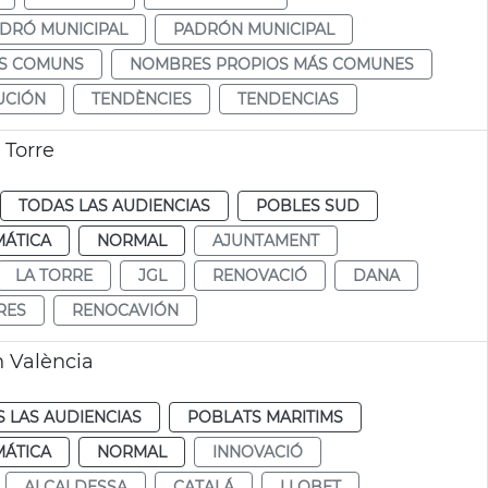
DRÓ MUNICIPAL
PADRÓN MUNICIPAL
ÉS COMUNS
NOMBRES PROPIOS MÁS COMUNES
UCIÓN
TENDÈNCIES
TENDENCIAS
 Torre
TODAS LAS AUDIENCIAS
POBLES SUD
MÁTICA
NORMAL
AJUNTAMENT
LA TORRE
JGL
RENOVACIÓ
DANA
RES
RENOCAVIÓN
n València
 LAS AUDIENCIAS
POBLATS MARITIMS
MÁTICA
NORMAL
INNOVACIÓ
ALCALDESSA
CATALÁ
LLOBET