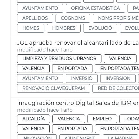
AYUNTAMIENTO
OFICINA ESTADÍSTICA
PA
APELLIDOS
COGNOMS
NOMS PROPIS M
HOMES
HOMBRES
EVOLUCIÓ
EVOL
JGL aprueba renovar el alcantarillado de La
modificado hace 1 año
LIMPIEZA Y RESIDUOS URBANOS
VALENCIA
VALENCIA
EN PORTADA
EN PORTADA TE
AYUNTAMIENTO
INVERSIÓ
INVERSIÓN
RENOVACIÓ CLAVEGUERAM
RED DE COLECTO
Imaugiración centro Digital Sales de IBM e
modificado hace 1 año
ALCALDÍA
VALENCIA
EMPLEO
TODAS
VALENCIA
EN PORTADA
EN PORTADA TE
INNOVACIÓN
AJUNTAMENT
LA MARINA