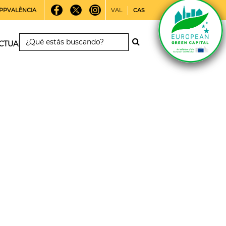
PPVALÈNCIA
VAL
CAS
CTUALIDAD