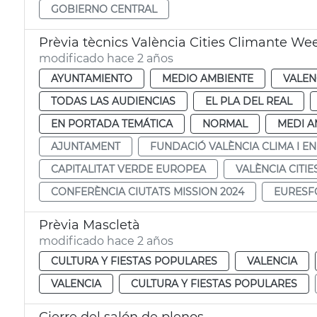
GOBIERNO CENTRAL
Prèvia tècnics València Cities Climante We
modificado hace 2 años
AYUNTAMIENTO
MEDIO AMBIENTE
VALEN
TODAS LAS AUDIENCIAS
EL PLA DEL REAL
EN PORTADA TEMÁTICA
NORMAL
MEDI A
AJUNTAMENT
FUNDACIÓ VALÈNCIA CLIMA I E
CAPITALITAT VERDE EUROPEA
VALÈNCIA CITI
CONFERÈNCIA CIUTATS MISSION 2024
EURESF
Prèvia Mascletà
modificado hace 2 años
CULTURA Y FIESTAS POPULARES
VALENCIA
VALENCIA
CULTURA Y FIESTAS POPULARES