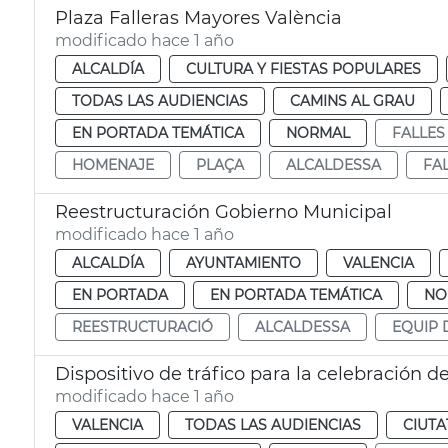
Plaza Falleras Mayores València
modificado hace 1 año
ALCALDÍA
CULTURA Y FIESTAS POPULARES
TODAS LAS AUDIENCIAS
CAMINS AL GRAU
EN PORTADA TEMÁTICA
NORMAL
FALLES
HOMENAJE
PLAÇA
ALCALDESSA
FA
Reestructuración Gobierno Municipal
modificado hace 1 año
ALCALDÍA
AYUNTAMIENTO
VALENCIA
EN PORTADA
EN PORTADA TEMÁTICA
NO
REESTRUCTURACIÓ
ALCALDESSA
EQUIP 
Dispositivo de tráfico para la celebración 
modificado hace 1 año
VALENCIA
TODAS LAS AUDIENCIAS
CIUTA