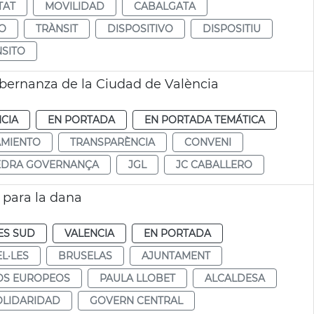
TAT
MOVILIDAD
CABALGATA
O
TRÀNSIT
DISPOSITIVO
DISPOSITIU
SITO
bernanza de la Ciudad de València
CIA
EN PORTADA
EN PORTADA TEMÁTICA
AMIENTO
TRANSPARÈNCIA
CONVENI
EDRA GOVERNANÇA
JGL
JC CABALLERO
 para la dana
ES SUD
VALENCIA
EN PORTADA
L·LES
BRUSELAS
AJUNTAMENT
S EUROPEOS
PAULA LLOBET
ALCALDESA
OLIDARIDAD
GOVERN CENTRAL