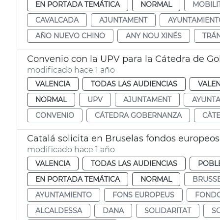
EN PORTADA TEMÁTICA
NORMAL
MOBILI
CAVALCADA
AJUNTAMENT
AYUNTAMIENT
AÑO NUEVO CHINO
ANY NOU XINÉS
TRÁN
Convenio con la UPV para la Cátedra de Go
modificado hace 1 año
VALENCIA
TODAS LAS AUDIENCIAS
VALEN
NORMAL
UPV
AJUNTAMENT
AYUNT
CONVENIO
CÁTEDRA GOBERNANZA
CÀT
Catalá solicita en Bruselas fondos europeos
modificado hace 1 año
VALENCIA
TODAS LAS AUDIENCIAS
POBL
EN PORTADA TEMÁTICA
NORMAL
BRUSSE
AYUNTAMIENTO
FONS EUROPEUS
FONDO
ALCALDESSA
DANA
SOLIDARITAT
S