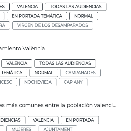
ES
VALENCIA
TODAS LAS AUDIENCIAS
EN PORTADA TEMÁTICA
NORMAL
RA
VIRGEN DE LOS DESAMPARADOS
amiento València
VALENCIA
TODAS LAS AUDIENCIAS
 TEMÁTICA
NORMAL
CAMPANADES
NCESC
NOCHEVIEJA
CAP ANY
Comparativa últimos 30 años en los nombres más comunes entre la población valenciana
DIENCIAS
VALENCIA
EN PORTADA
MUJERES
AJUNTAMENT