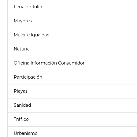
Feria de Julio
Mayores
Mujer e Igualdad
Naturia
Oficina Información Consumidor
Participación
Playas
Sanidad
Tráfico
Urbanismo