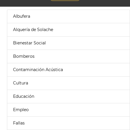
Albufera
Alquería de Solache
Bienestar Social
Bomberos
Contaminación Acústica
Cultura
Educación
Empleo
Fallas