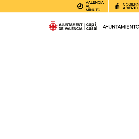
VALENCIA
GOBIER
AL
ABIERTO
MINUTO
AYUNTAMIENT