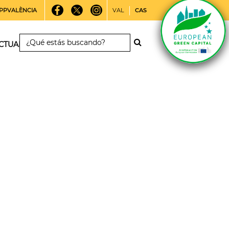
PPVALÈNCIA
VAL
CAS
CTUALIDAD