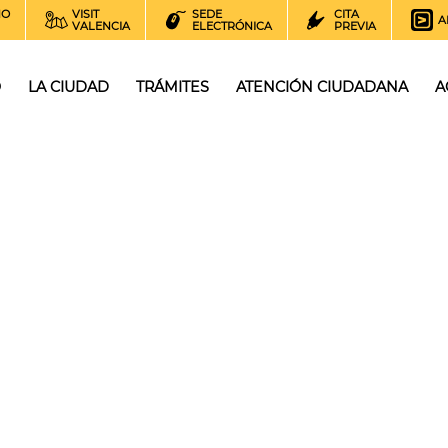
NO
VISIT
SEDE
CITA
A
VALENCIA
ELECTRÓNICA
PREVIA
O
LA CIUDAD
TRÁMITES
ATENCIÓN CIUDADANA
A