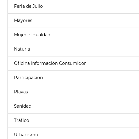
Feria de Julio
Mayores
Mujer e Igualdad
Naturia
Oficina Información Consumidor
Participación
Playas
Sanidad
Tráfico
Urbanismo