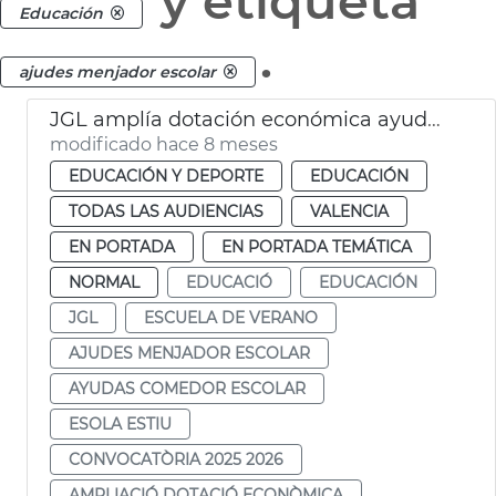
y etiqueta
Educación
.
ajudes menjador escolar
JGL amplía dotación económica ayudes comedor y escuela de verano
modificado hace 8 meses
EDUCACIÓN Y DEPORTE
EDUCACIÓN
TODAS LAS AUDIENCIAS
VALENCIA
EN PORTADA
EN PORTADA TEMÁTICA
NORMAL
EDUCACIÓ
EDUCACIÓN
JGL
ESCUELA DE VERANO
AJUDES MENJADOR ESCOLAR
AYUDAS COMEDOR ESCOLAR
ESOLA ESTIU
CONVOCATÒRIA 2025 2026
AMPLIACIÓ DOTACIÓ ECONÒMICA