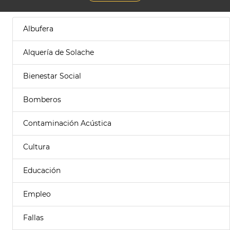
Albufera
Alquería de Solache
Bienestar Social
Bomberos
Contaminación Acústica
Cultura
Educación
Empleo
Fallas