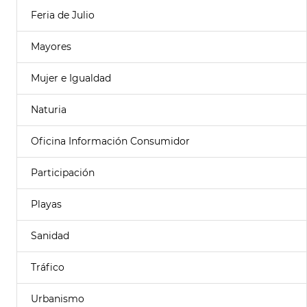
Feria de Julio
Mayores
Mujer e Igualdad
Naturia
Oficina Información Consumidor
Participación
Playas
Sanidad
Tráfico
Urbanismo