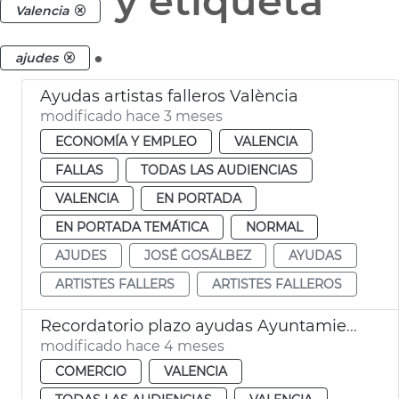
y etiqueta
Valencia
.
ajudes
Ayudas artistas falleros València
modificado hace 3 meses
ECONOMÍA Y EMPLEO
VALENCIA
FALLAS
TODAS LAS AUDIENCIAS
VALENCIA
EN PORTADA
EN PORTADA TEMÁTICA
NORMAL
AJUDES
JOSÉ GOSÁLBEZ
AYUDAS
ARTISTES FALLERS
ARTISTES FALLEROS
Recordatorio plazo ayudas Ayuntamiento València modernización comercio
modificado hace 4 meses
COMERCIO
VALENCIA