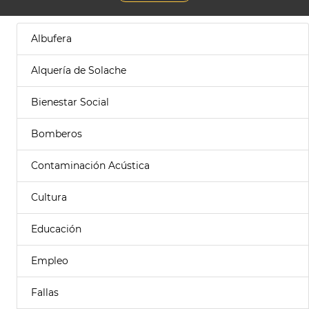
Albufera
Alquería de Solache
Bienestar Social
Bomberos
Contaminación Acústica
Cultura
Educación
Empleo
Fallas