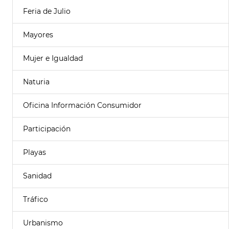
Feria de Julio
Mayores
Mujer e Igualdad
Naturia
Oficina Información Consumidor
Participación
Playas
Sanidad
Tráfico
Urbanismo