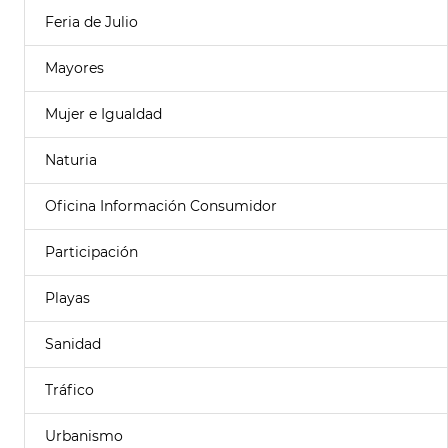
Feria de Julio
Mayores
Mujer e Igualdad
Naturia
Oficina Información Consumidor
Participación
Playas
Sanidad
Tráfico
Urbanismo