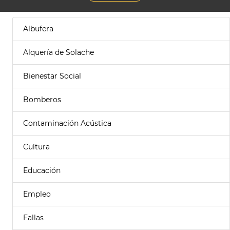
Albufera
Alquería de Solache
Bienestar Social
Bomberos
Contaminación Acústica
Cultura
Educación
Empleo
Fallas