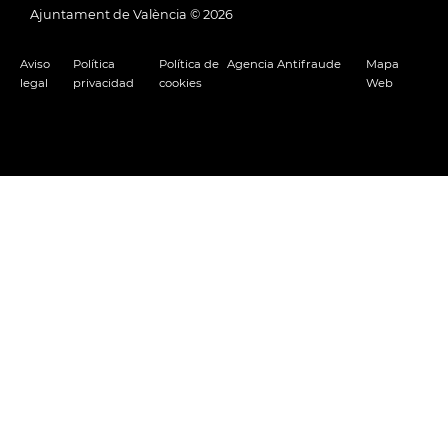
Ajuntament de València ©
2026
Aviso
Política
Política de
Agencia Antifraude
Mapa
legal
privacidad
cookies
Web