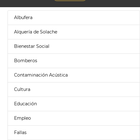
Albufera
Alquería de Solache
Bienestar Social
Bomberos
Contaminación Acústica
Cultura
Educación
Empleo
Fallas