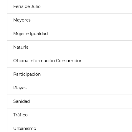
Feria de Julio
Mayores
Mujer e Igualdad
Naturia
Oficina Información Consumidor
Participación
Playas
Sanidad
Tráfico
Urbanismo