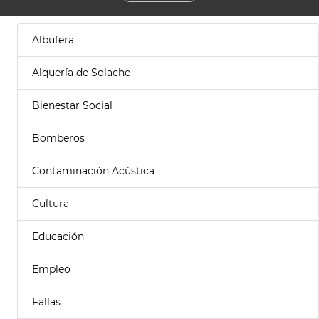
Albufera
Alquería de Solache
Bienestar Social
Bomberos
Contaminación Acústica
Cultura
Educación
Empleo
Fallas