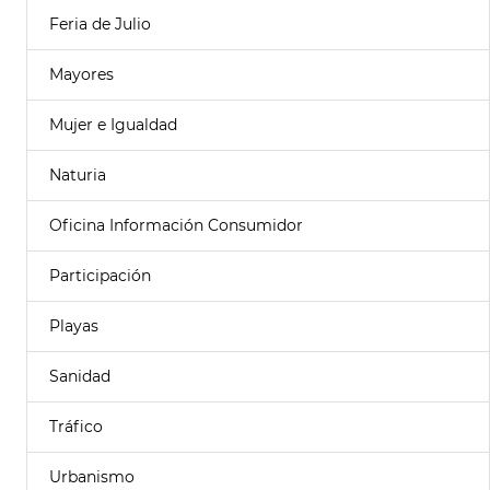
Feria de Julio
Mayores
Mujer e Igualdad
Naturia
Oficina Información Consumidor
Participación
Playas
Sanidad
Tráfico
Urbanismo