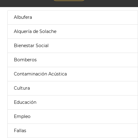
Albufera
Alquería de Solache
Bienestar Social
Bomberos
Contaminación Acústica
Cultura
Educación
Empleo
Fallas