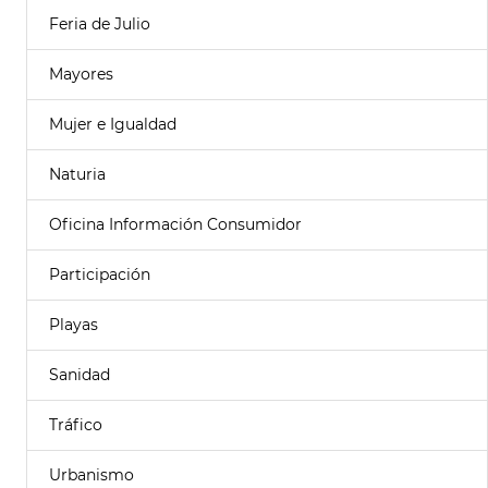
Feria de Julio
Mayores
Mujer e Igualdad
Naturia
Oficina Información Consumidor
Participación
Playas
Sanidad
Tráfico
Urbanismo