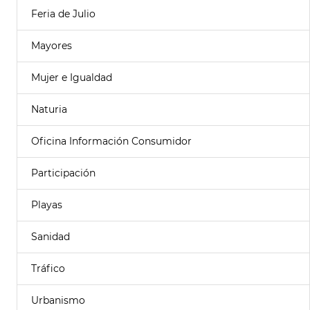
Feria de Julio
Mayores
Mujer e Igualdad
Naturia
Oficina Información Consumidor
Participación
Playas
Sanidad
Tráfico
Urbanismo