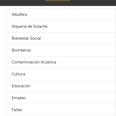
Albufera
Alquería de Solache
Bienestar Social
Bomberos
Contaminación Acústica
Cultura
Educación
Empleo
Fallas