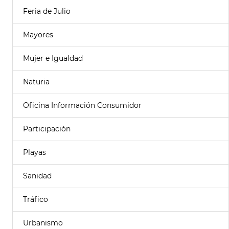
Feria de Julio
Mayores
Mujer e Igualdad
Naturia
Oficina Información Consumidor
Participación
Playas
Sanidad
Tráfico
Urbanismo