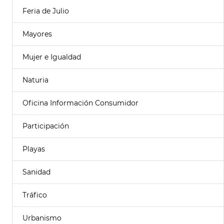
Feria de Julio
Mayores
Mujer e Igualdad
Naturia
Oficina Información Consumidor
Participación
Playas
Sanidad
Tráfico
Urbanismo