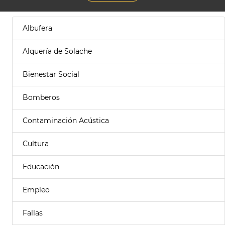
Albufera
Alquería de Solache
Bienestar Social
Bomberos
Contaminación Acústica
Cultura
Educación
Empleo
Fallas