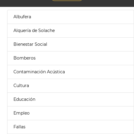
Albufera
Alquería de Solache
Bienestar Social
Bomberos
Contaminación Acústica
Cultura
Educación
Empleo
Fallas