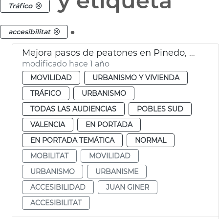
y etiqueta
Tráfico
.
accesibilitat
Mejora pasos de peatones en Pinedo, Perellonet y reasfaltado en La Punta
modificado hace 1 año
MOVILIDAD
URBANISMO Y VIVIENDA
TRÁFICO
URBANISMO
TODAS LAS AUDIENCIAS
POBLES SUD
VALENCIA
EN PORTADA
EN PORTADA TEMÁTICA
NORMAL
MOBILITAT
MOVILIDAD
URBANISMO
URBANISME
ACCESIBILIDAD
JUAN GINER
ACCESIBILITAT