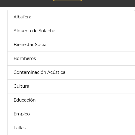
Albufera
Alquería de Solache
Bienestar Social
Bomberos
Contaminación Acústica
Cultura
Educación
Empleo
Fallas