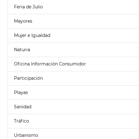
Feria de Julio
Mayores
Mujer e Igualdad
Naturia
Oficina Información Consumidor
Participación
Playas
Sanidad
Tráfico
Urbanismo