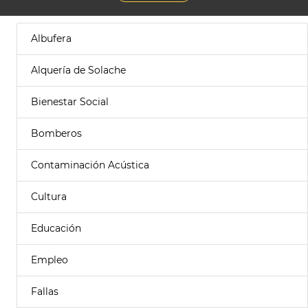
Albufera
Alquería de Solache
Bienestar Social
Bomberos
Contaminación Acústica
Cultura
Educación
Empleo
Fallas