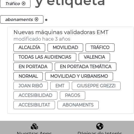
y etiqueta
Tráfico
.
abonaments
Nuevas máquinas validadoras EMT
modificado hace 3 años
ALCALDÍA
MOVILIDAD
TRÁFICO
TODAS LAS AUDIENCIAS
VALENCIA
EN PORTADA
EN PORTADA TEMÁTICA
NORMAL
MOVILIDAD Y URBANISMO
JOAN RIBÓ
EMT
GIUSEPPE GREZZI
ACCESIBILIDAD
PAGOS
ACCESIBILITAT
ABONAMENTS
Nuestras Apps
Páginas de Interés