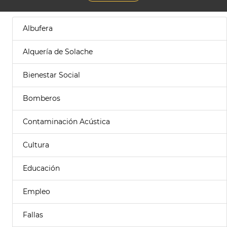
Albufera
Alquería de Solache
Bienestar Social
Bomberos
Contaminación Acústica
Cultura
Educación
Empleo
Fallas