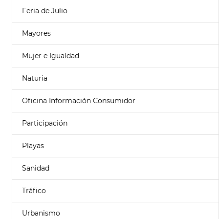
Feria de Julio
Mayores
Mujer e Igualdad
Naturia
Oficina Información Consumidor
Participación
Playas
Sanidad
Tráfico
Urbanismo