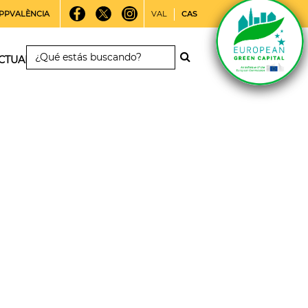
PPVALÈNCIA
VAL
CAS
CTUALIDAD