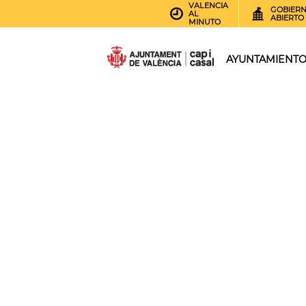
VALENCIA
GOBIER
AL
ABIERTO
MINUTO
AYUNTAMIENT