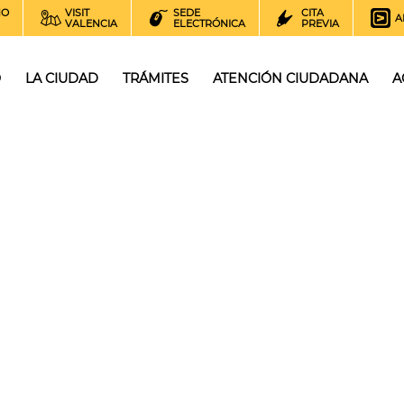
NO
VISIT
SEDE
CITA
A
VALENCIA
ELECTRÓNICA
PREVIA
O
LA CIUDAD
TRÁMITES
ATENCIÓN CIUDADANA
A