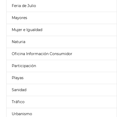
Feria de Julio
Mayores
Mujer e Igualdad
Naturia
Oficina Información Consumidor
Participación
Playas
Sanidad
Tráfico
Urbanismo