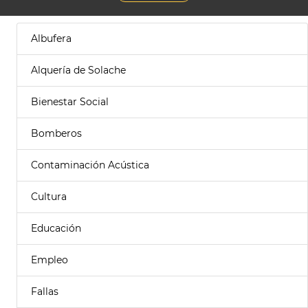
Albufera
Alquería de Solache
Bienestar Social
Bomberos
Contaminación Acústica
Cultura
Educación
Empleo
Fallas