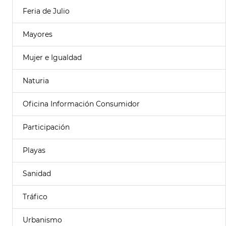
Feria de Julio
Mayores
Mujer e Igualdad
Naturia
Oficina Información Consumidor
Participación
Playas
Sanidad
Tráfico
Urbanismo