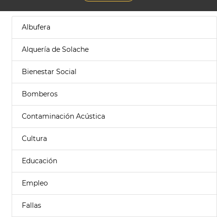
Albufera
Alquería de Solache
Bienestar Social
Bomberos
Contaminación Acústica
Cultura
Educación
Empleo
Fallas