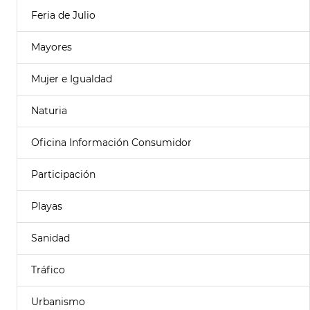
Feria de Julio
Mayores
Mujer e Igualdad
Naturia
Oficina Información Consumidor
Participación
Playas
Sanidad
Tráfico
Urbanismo