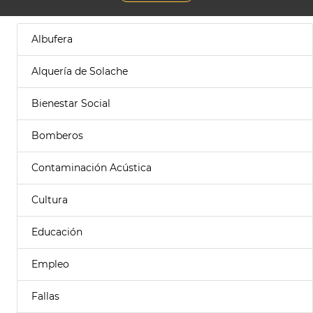
Albufera
Alquería de Solache
Bienestar Social
Bomberos
Contaminación Acústica
Cultura
Educación
Empleo
Fallas