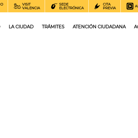
NO
VISIT
SEDE
CITA
A
VALENCIA
ELECTRÓNICA
PREVIA
O
LA CIUDAD
TRÁMITES
ATENCIÓN CIUDADANA
A