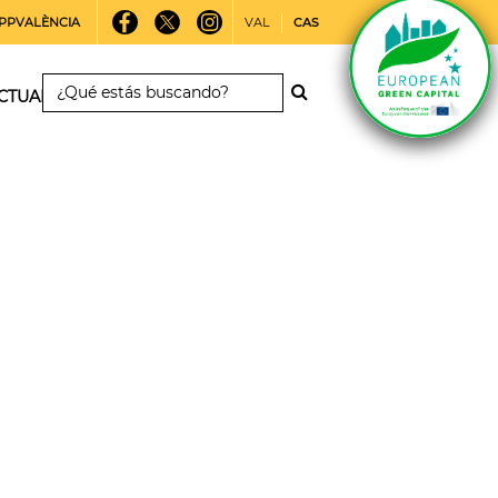
PPVALÈNCIA
VAL
CAS
CTUALIDAD