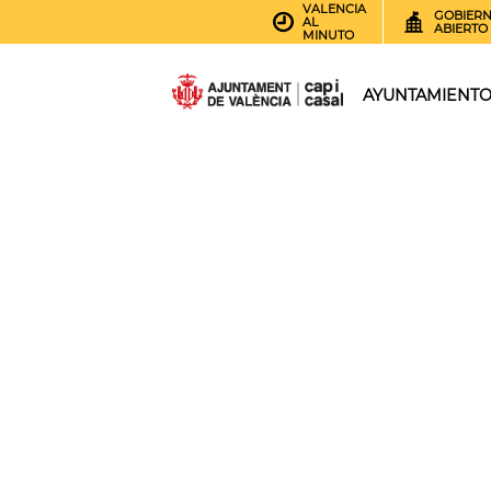
VALENCIA
GOBIER
AL
ABIERTO
MINUTO
AYUNTAMIENT