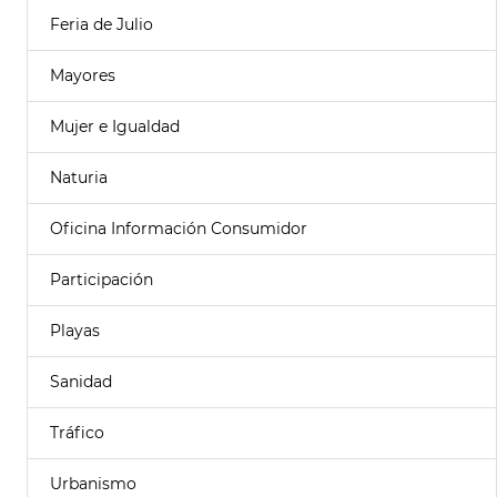
Feria de Julio
Mayores
Mujer e Igualdad
Naturia
Oficina Información Consumidor
Participación
Playas
Sanidad
Tráfico
Urbanismo