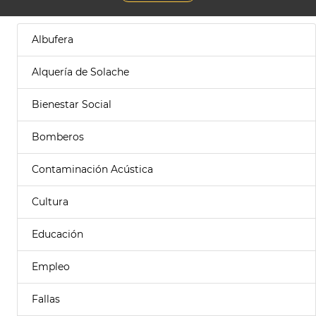
Albufera
Alquería de Solache
Bienestar Social
Bomberos
Contaminación Acústica
Cultura
Educación
Empleo
Fallas