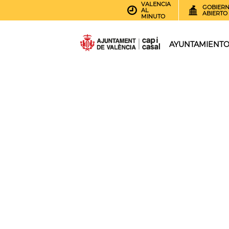
VALENCIA
GOBIER
AL
ABIERTO
MINUTO
AYUNTAMIENT