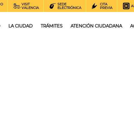
NO
VISIT
SEDE
CITA
A
VALENCIA
ELECTRÓNICA
PREVIA
O
LA CIUDAD
TRÁMITES
ATENCIÓN CIUDADANA
A