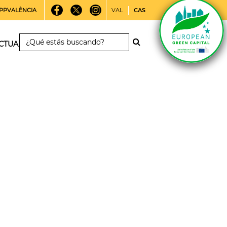
PPVALÈNCIA
VAL
CAS
CTUALIDAD