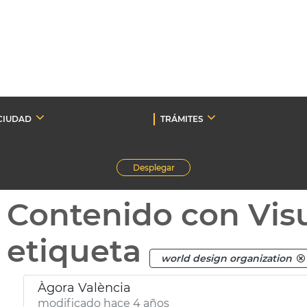
CIUDAD
TRÁMITES
Desplegar
Contenido con Vis
etiqueta
world design organization
Àgora València
modificado hace 4 años