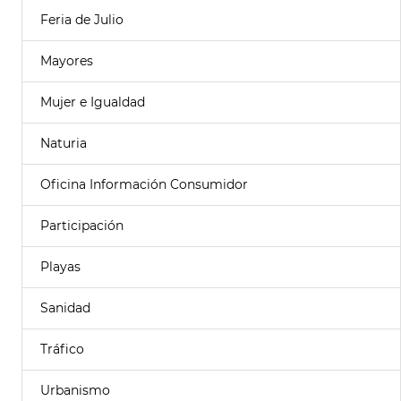
Feria de Julio
Mayores
Mujer e Igualdad
Naturia
Oficina Información Consumidor
Participación
Playas
Sanidad
Tráfico
Urbanismo