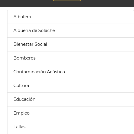
Albufera
Alquería de Solache
Bienestar Social
Bomberos
Contaminación Acústica
Cultura
Educación
Empleo
Fallas