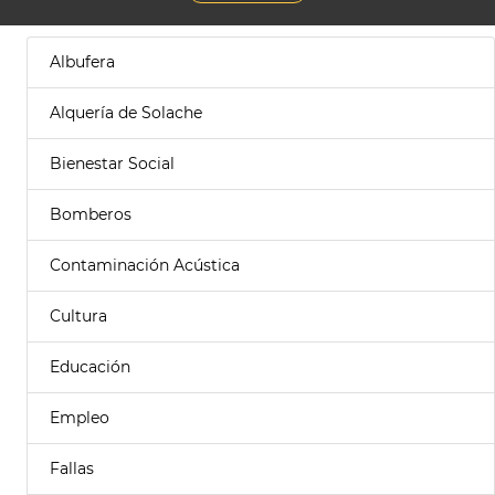
Albufera
Alquería de Solache
Bienestar Social
Bomberos
Contaminación Acústica
Cultura
Educación
Empleo
Fallas