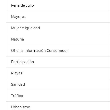
Feria de Julio
Mayores
Mujer e Igualdad
Naturia
Oficina Información Consumidor
Participación
Playas
Sanidad
Tráfico
Urbanismo