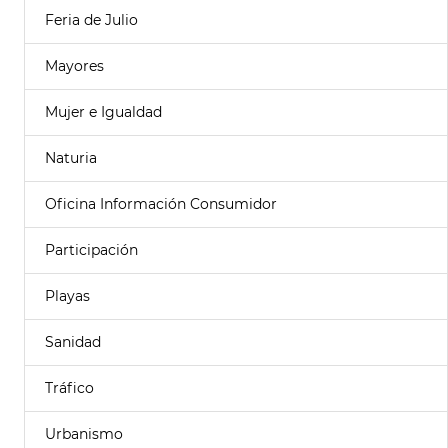
Feria de Julio
Mayores
Mujer e Igualdad
Naturia
Oficina Información Consumidor
Participación
Playas
Sanidad
Tráfico
Urbanismo