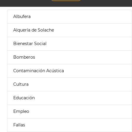
Albufera
Alquería de Solache
Bienestar Social
Bomberos
Contaminación Acústica
Cultura
Educación
Empleo
Fallas