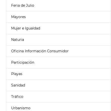
Feria de Julio
Mayores
Mujer e Igualdad
Naturia
Oficina Información Consumidor
Participación
Playas
Sanidad
Tráfico
Urbanismo