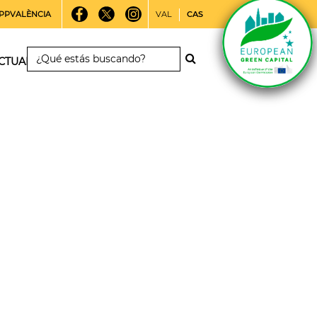
PPVALÈNCIA
VAL
CAS
CTUALIDAD