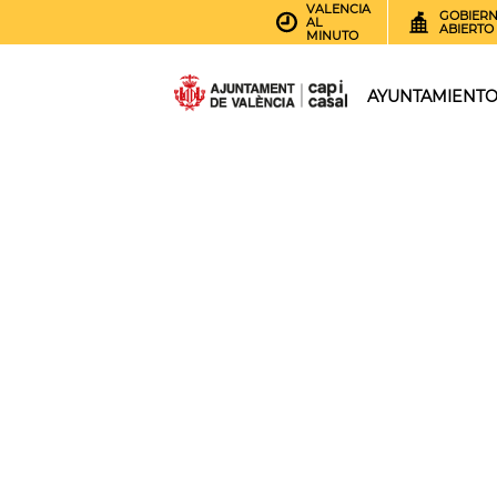
VALENCIA
GOBIER
AL
ABIERTO
MINUTO
AYUNTAMIENT