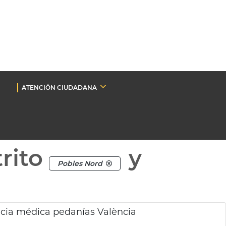
ATENCIÓN CIUDADANA
rito
y
Pobles Nord
ncia médica pedanías València