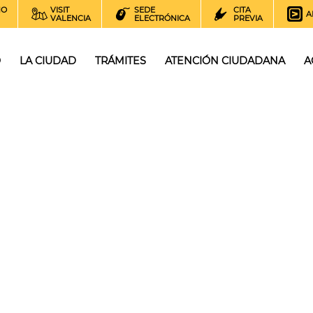
NO
VISIT
SEDE
CITA
A
VALENCIA
ELECTRÓNICA
PREVIA
O
LA CIUDAD
TRÁMITES
ATENCIÓN CIUDADANA
A