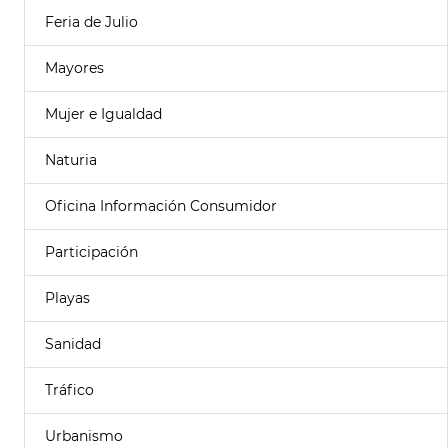
Feria de Julio
Mayores
Mujer e Igualdad
Naturia
Oficina Información Consumidor
Participación
Playas
Sanidad
Tráfico
Urbanismo