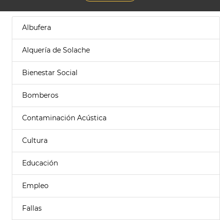
Albufera
Alquería de Solache
Bienestar Social
Bomberos
Contaminación Acústica
Cultura
Educación
Empleo
Fallas