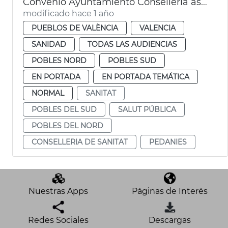
Convenio Ayuntamiento Conselleria asistencia médica pedanías València
modificado hace 1 año
PUEBLOS DE VALÈNCIA
VALENCIA
SANIDAD
TODAS LAS AUDIENCIAS
POBLES NORD
POBLES SUD
EN PORTADA
EN PORTADA TEMÁTICA
NORMAL
SANITAT
POBLES DEL SUD
SALUT PÚBLICA
POBLES DEL NORD
CONSELLERIA DE SANITAT
PEDANIES
Nuestras Apps
Páginas de Interés
Redes Sociales
Descargas