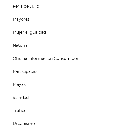
Feria de Julio
Mayores
Mujer e Igualdad
Naturia
Oficina Información Consumidor
Participación
Playas
Sanidad
Tráfico
Urbanismo