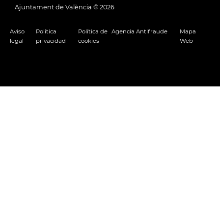
Ajuntament de València ©
2026
Aviso
Política
Política de
Agencia Antifraude
Mapa
legal
privacidad
cookies
Web