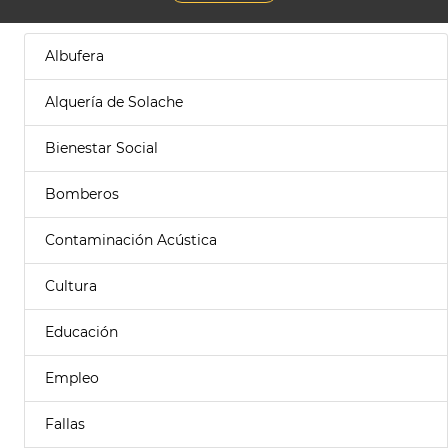
Albufera
Alquería de Solache
Bienestar Social
Bomberos
Contaminación Acústica
Cultura
Educación
Empleo
Fallas