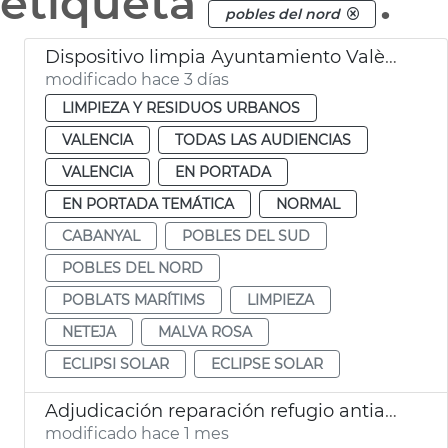
etiqueta
.
pobles del nord
Dispositivo limpia Ayuntamiento València eclipse solar
modificado hace 3 días
LIMPIEZA Y RESIDUOS URBANOS
VALENCIA
TODAS LAS AUDIENCIAS
VALENCIA
EN PORTADA
EN PORTADA TEMÁTICA
NORMAL
CABANYAL
POBLES DEL SUD
POBLES DEL NORD
POBLATS MARÍTIMS
LIMPIEZA
NETEJA
MALVA ROSA
ECLIPSI SOLAR
ECLIPSE SOLAR
Adjudicación reparación refugio antiaéreo Massarrojos València
modificado hace 1 mes