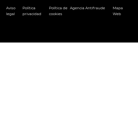
Aviso
Política
Política de
Agencia Antifraude
Mapa
legal
privacidad
cookies
Web