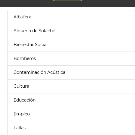
Albufera
Alquería de Solache
Bienestar Social
Bomberos
Contaminación Acústica
Cultura
Educación
Empleo
Fallas