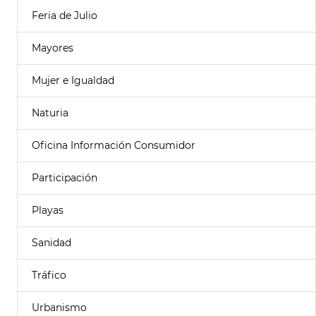
Feria de Julio
Mayores
Mujer e Igualdad
Naturia
Oficina Información Consumidor
Participación
Playas
Sanidad
Tráfico
Urbanismo