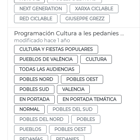
NEXT GENERATION
XARXA CICLABLE
RED CICLABLE
GIUSEPPE GREZZ
Programación Cultura a les pedanies València
modificado hace 1 año
CULTURA Y FIESTAS POPULARES
PUEBLOS DE VALÈNCIA
CULTURA
TODAS LAS AUDIENCIAS
POBLES NORD
POBLES OEST
POBLES SUD
VALENCIA
EN PORTADA
EN PORTADA TEMÁTICA
NORMAL
POBLES DEL SUD
POBLES DEL NORD
POBLES
PUEBLOS
POBLES OEST
PEDANÍAS
PEDANIES